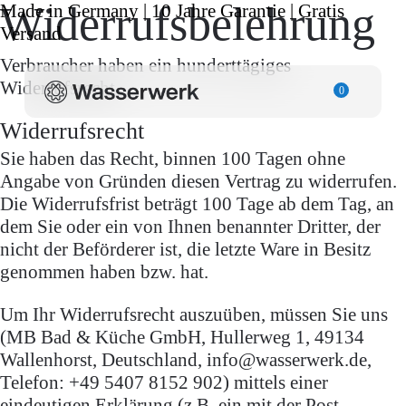
Widerrufsbelehrung
Made in Germany | 10 Jahre Garantie | Gratis
Versand
Verbraucher haben ein hunderttägiges
Widerrufsrecht.
0
Widerrufsrecht
Sie haben das Recht, binnen 100 Tagen ohne
Angabe von Gründen diesen Vertrag zu widerrufen.
Die Widerrufsfrist beträgt 100 Tage ab dem Tag, an
dem Sie oder ein von Ihnen benannter Dritter, der
nicht der Beförderer ist, die letzte Ware in Besitz
genommen haben bzw. hat.
Um Ihr Widerrufsrecht auszuüben, müssen Sie uns
(MB Bad & Küche GmbH, Hullerweg 1, 49134
Wallenhorst, Deutschland, info@wasserwerk.de,
Telefon: +49 5407 8152 902) mittels einer
eindeutigen Erklärung (z.B. ein mit der Post