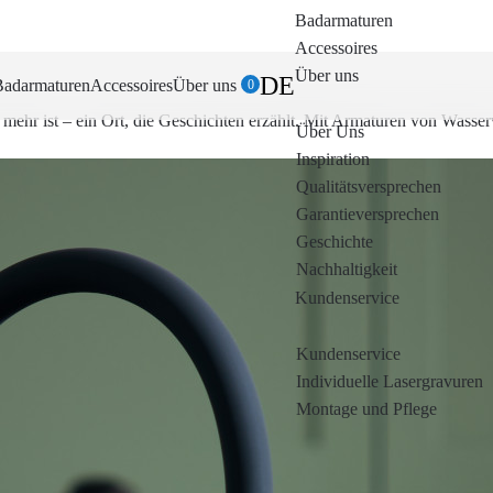
Badarmaturen
Accessoires
Über uns
DE
Badarmaturen
Accessoires
Über uns
0
 mehr ist – ein Ort, die Geschichten erzählt. Mit Armaturen von Wasse
Über Uns
Inspiration
Qualitätsversprechen
Garantieversprechen
Geschichte
Nachhaltigkeit
Kundenservice
Kundenservice
Individuelle Lasergravuren
Montage und Pflege