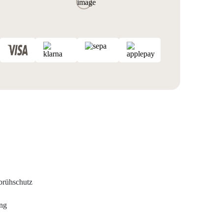
brühschutz
ung