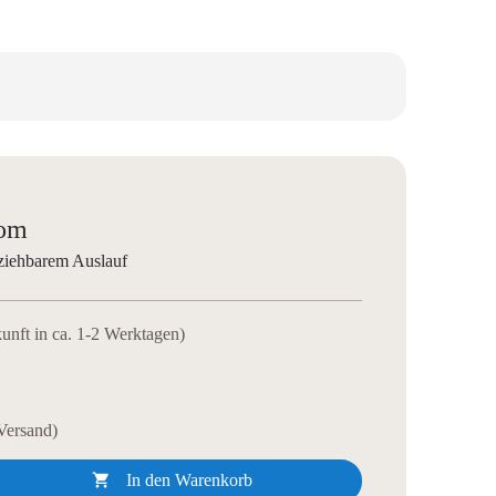
rom
ziehbarem Auslauf
kunft in ca. 1-2 Werktagen)
 Versand)

In den Warenkorb