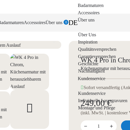
Badarmaturen
Accessoires
Über uns
DE
Badarmaturen
Accessoires
Über uns
0
Über Uns
Inspiration
Qualitätsversprechen
Garantieversprechen
WK 4 Pro in Ch
Geschichte
Küchenarmatur mit heraus
Nachhaltigkeit
Kundenservice
Sofort versandfertig (An
Kundenservice
Individuelle Lasergravuren
249,00 €
Montage und Pflege
(inkl. MwSt. | kostenloser