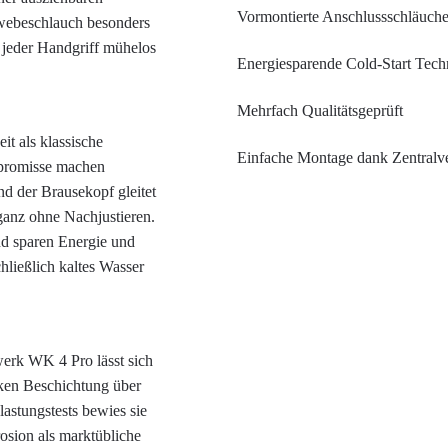
Vormontierte Anschlussschläuch
ewebeschlauch besonders
t jeder Handgriff mühelos
Energiesparende Cold-Start Tech
Mehrfach Qualitätsgeprüft
t als klassische
Einfache Montage dank Zentralv
mpromisse machen
d der Brausekopf gleitet
ganz ohne Nachjustieren.
d sparen Energie und
hließlich kaltes Wasser
erk WK 4 Pro lässt sich
rken Beschichtung über
lastungstests bewies sie
osion als marktübliche