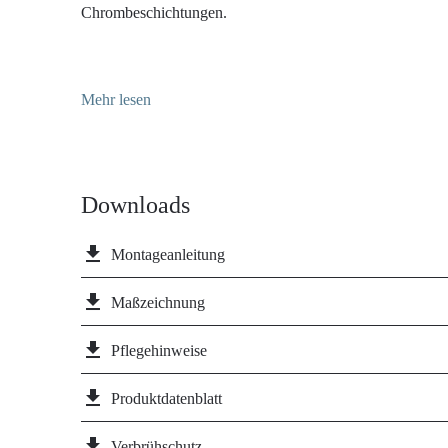
Chrombeschichtungen.
Mehr lesen
Downloads
file_download
Montageanleitung
file_download
Maßzeichnung
file_download
Pflegehinweise
file_download
Produktdatenblatt
file_download
Verbrühschutz