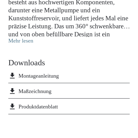
besteht aus hochwertigen Komponenten,
darunter eine Metallpumpe und ein
Kunststoffreservoir, und liefert jedes Mal eine
präzise Leistung. Das um 360° schwenkbare
und von oben befüllbare Design ist ein
Mehr lesen
Beweis für die außergewöhnliche deutsche
Handwerkskunst. Die makellose mattschwarze
Oberfläche hat eine Pulverbeschichtung, die
Downloads
langlebig, praktisch unempfindlich gegen
Fingerabdrücke und leicht zu reinigen ist.
file_download
Montageanleitung
Verleihen Sie Ihrer Küche den letzten Schliff
mit einem Seifenspender, der perfekt auf Ihre
file_download
Maßzeichnung
Wasserwerk-Armatur abgestimmt ist, und
file_download
schaffen Sie so ein stimmiges und glänzendes
Produktdatenblatt
Erscheinungsbild.