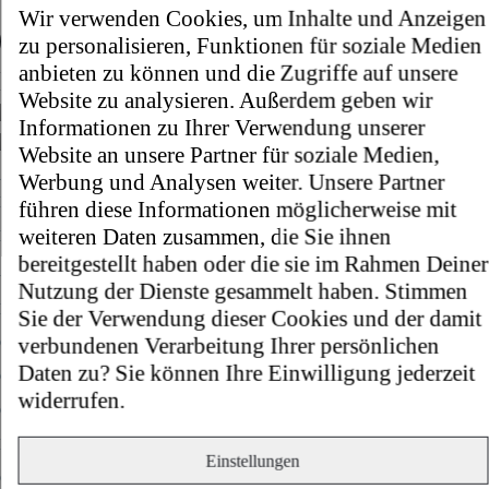
Wir verwenden Cookies, um Inhalte und Anzeigen
Widerruf bestätigen
zu personalisieren, Funktionen für soziale Medien
anbieten zu können und die Zugriffe auf unsere
Kostenloser Versand und Rückversand.
Website zu analysieren. Außerdem geben wir
Informationen zu Ihrer Verwendung unserer
Website an unsere Partner für soziale Medien,
Armaturen
Werbung und Analysen weiter. Unsere Partner
Küchenarmaturen
führen diese Informationen möglicherweise mit
weiteren Daten zusammen, die Sie ihnen
Badarmaturen
bereitgestellt haben oder die sie im Rahmen Deiner
Über uns
Nutzung der Dienste gesammelt haben. Stimmen
Manufaktur
Sie der Verwendung dieser Cookies und der damit
verbundenen Verarbeitung Ihrer persönlichen
Qualitätsversprechen
Daten zu? Sie können Ihre Einwilligung jederzeit
Garantieversprechen
widerrufen.
Geschichte
Nachhaltigkeit
Einstellungen
Code of Conduct