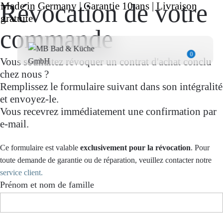
Révocation de votre
Made in Germany | Garantie 10 ans | Livraison
gratuite
commande
0
Vous souhaitez révoquer un contrat d'achat conclu
chez nous ?
Remplissez le formulaire suivant dans son intégralité
et envoyez-le.
Vous recevrez immédiatement une confirmation par
e-mail.
Ce formulaire est valable
exclusivement pour la révocation
. Pour
toute demande de garantie ou de réparation, veuillez contacter notre
service client.
Prénom et nom de famille