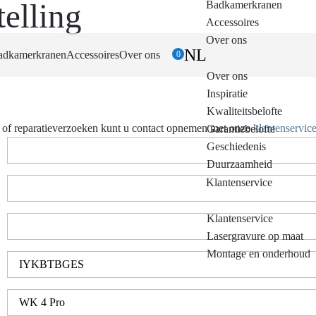
elling
Badkamerkranen
Accessoires
Over ons
NL
adkamerkranen
Accessoires
Over ons
0
Over ons
Inspiratie
Kwaliteitsbelofte
- of reparatieverzoeken kunt u contact opnemen met onze
klantenservice
Garantiebelofte
Geschiedenis
Duurzaamheid
Klantenservice
Klantenservice
Lasergravure op maat
Montage en onderhoud