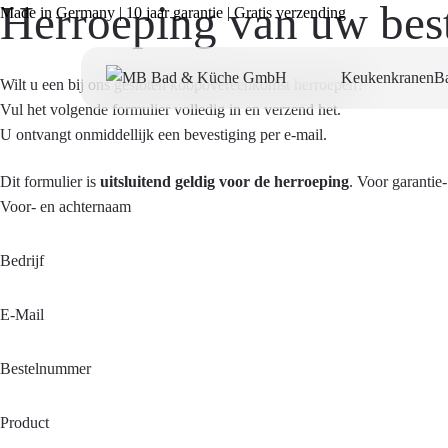
Herroeping van uw best
Made in Germany | 10 jaar garantie | Gratis verzending
Keukenkranen
B
Wilt u een bij ons gesloten koopovereenkomst herroepen?
Vul het volgende formulier volledig in en verzend het.
U ontvangt onmiddellijk een bevestiging per e-mail.
Dit formulier is
uitsluitend geldig voor de herroeping
. Voor garantie
Voor- en achternaam
Bedrijf
E-Mail
Bestelnummer
Product