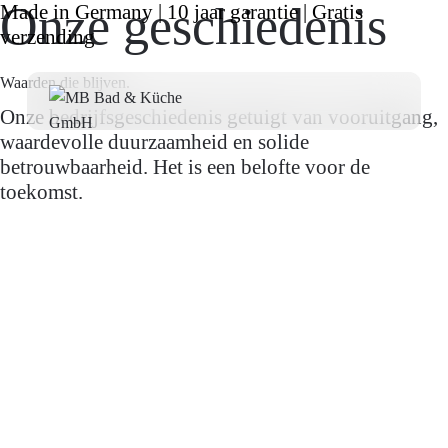
Onze geschiedenis
Made in Germany | 10 jaar garantie | Gratis
verzending
Waarden die blijven.
Onze bedrijfsgeschiedenis getuigt van vooruitgang,
waardevolle duurzaamheid en solide
betrouwbaarheid. Het is een belofte voor de
toekomst.