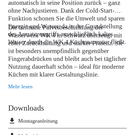
automatisch in seine Position zurück – ganz
ohne Nachjustieren. Dank der Cold-Start-
Funktion schonen Sie die Umwelt und sparen
Energie und Wasser, da in der Grundstellung
Die tiefmatte Pulverbeschichtung der
des Armaturengriffs ausschließlich kaltes
Wasserwerk WK 4 in Schwarz überzeugt mit
Wasser durch die WK 4 Küchenarmatur fließt.
edler Zurückhaltung und starker Präsenz. Sie
ist besonders unempfindlich gegenüber
Fingerabdrücken und bleibt auch bei täglicher
Nutzung dauerhaft schön – ideal für moderne
Küchen mit klarer Gestaltungslinie.
Mehr lesen
Downloads
file_download
Montageanleitung