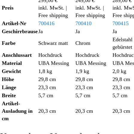
299,00 €
249,00 €
289,00 €
Preis
inkl. MwSt.
|
inkl. MwSt.
|
inkl. Mw
Free shipping
Free shipping
Free ship
Artikel-Nr
700416
700410
700415
Geschirrbrause
Ja
Ja
Ja
Edelstahl
Farbe
Schwarz matt
Chrom
gebürstet
Anschlussart
Hochdruck
Hochdruck
Hochdruc
Material
UBA Messing
UBA Messing
UBA Mes
Gewicht
1,8 kg
1,9 kg
2,0 kg
Höhe
29,8 cm
29,8 cm
29,8 cm
Länge
23,3 cm
23,3 cm
23,3 cm
Breite
5,7 cm
5,7 cm
5,7 cm
Artikel-
Ausladung in
20,3 cm
20,3 cm
20,3 cm
cm