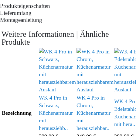
Produkteigenschaften
Lieferumfang
Montageanleitung
Weitere Informationen | Ähnliche
Produkte
WK 4 Pro in
WK 4 Pro in
WK 4 Pro
Schwarz,
Chrom,
Edelstahl
Bezeichnung
Küchenarmatur
Küchenarmatur
Küchenar
mit
mit
mit hera..
herausziehb..
herausziehbar..