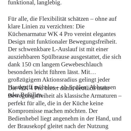
funktional, langlebig.
Für alle, die Flexibilität schätzen – ohne auf
klare Linien zu verzichten: Die
Küchenarmatur WK 4 Pro vereint elegantes
Design mit funktionaler Bewegungsfreiheit.
Der schwenkbare L-Auslauf ist mit einer
ausziehbaren Spülbrause ausgestattet, die sich
dank 150 cm langem Gewebeschlauch
besonders leicht führen lässt. Mit
großzügigem Aktionsradius gelingt jeder
Handgriff mühelos – ob Spülen, Abbrausen
Die WK 4 Pro bietet damit deutlich mehr
oder Befüllen.
Bewegungsfreiheit als klassische Armaturen –
perfekt für alle, die in der Küche keine
Kompromisse machen möchten. Der
Bedienhebel liegt angenehm in der Hand, und
der Brausekopf gleitet nach der Nutzung