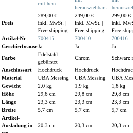
mit hera..
herausziehbar..
herauszie
289,00 €
249,00 €
299,00 €
Preis
inkl. MwSt.
|
inkl. MwSt.
|
inkl. Mw
Free shipping
Free shipping
Free ship
Artikel-Nr
700415
700410
700416
Geschirrbrause
Ja
Ja
Ja
Edelstahl
Farbe
Chrom
Schwarz 
gebürstet
Anschlussart
Hochdruck
Hochdruck
Hochdruc
Material
UBA Messing
UBA Messing
UBA Mes
Gewicht
2,0 kg
1,9 kg
1,8 kg
Höhe
29,8 cm
29,8 cm
29,8 cm
Länge
23,3 cm
23,3 cm
23,3 cm
Breite
5,7 cm
5,7 cm
5,7 cm
Artikel-
Ausladung in
20,3 cm
20,3 cm
20,3 cm
cm