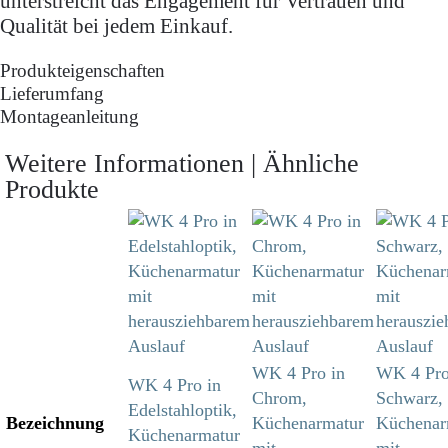
unterstreicht das Engagement für Vertrauen und
Qualität bei jedem Einkauf.
Produkteigenschaften
Lieferumfang
Montageanleitung
Weitere Informationen | Ähnliche
Produkte
WK 4 Pro in
WK 4 Pro
WK 4 Pro in
Chrom,
Schwarz,
Edelstahloptik,
Bezeichnung
Küchenarmatur
Küchenar
Küchenarmatur
mit
mit