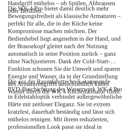
Handgriff mühelos – ob Spülen, Abbrausen
Die WK 4 Pro bietet damit deutlich mehr
oder Befüllen.
Bewegungsfreiheit als klassische Armaturen –
perfekt für alle, die in der Küche keine
Kompromisse machen möchten. Der
Bedienhebel liegt angenehm in der Hand, und
der Brausekopf gleitet nach der Nutzung
automatisch in seine Position zurück – ganz
ohne Nachjustieren. Dank der Cold-Start-
Funktion schonen Sie die Umwelt und sparen
Energie und Wasser, da in der Grundstellung
Die aus der Raumfahrttechnik stammende
des Armaturengriffs ausschließlich kaltes
PVD-Beschichtung der Wasserwerk WK 4 Pro
Wasser durch die WK 4 Küchenarmatur fließt.
in Edelstahloptik verbindet außergewöhnliche
Härte mit zeitloser Eleganz. Sie ist extrem
kratzfest, dauerhaft beständig und lässt sich
mühelos reinigen. Mit ihrem reduzierten,
professionellen Look passt sie ideal in