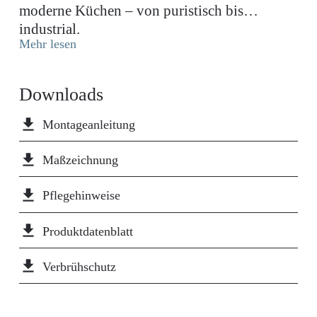
moderne Küchen – von puristisch bis
industrial.
Mehr lesen
Downloads
file_download
Montageanleitung
file_download
Maßzeichnung
file_download
Pflegehinweise
file_download
Produktdatenblatt
file_download
Verbrühschutz