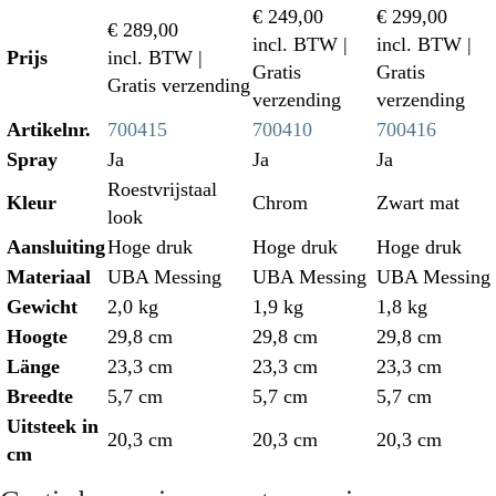
€ 249,00
€ 299,00
€ 289,00
incl. BTW
|
incl. BTW
|
Prijs
incl. BTW
|
Gratis
Gratis
Gratis verzending
verzending
verzending
Artikelnr.
700415
700410
700416
Spray
Ja
Ja
Ja
Roestvrijstaal
Kleur
Chrom
Zwart mat
look
Aansluiting
Hoge druk
Hoge druk
Hoge druk
Materiaal
UBA Messing
UBA Messing
UBA Messing
Gewicht
2,0 kg
1,9 kg
1,8 kg
Hoogte
29,8 cm
29,8 cm
29,8 cm
Länge
23,3 cm
23,3 cm
23,3 cm
Breedte
5,7 cm
5,7 cm
5,7 cm
Uitsteek in
20,3 cm
20,3 cm
20,3 cm
cm