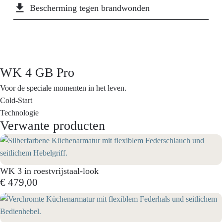
PVD-coating van de Wasserwerk WK 4 Pro in rvs-
file_download
Bescherming tegen brandwonden
look, afkomstig uit de ruimtevaarttechniek,
combineert een uitzonderlijke hardheid met tijdloze
elegantie. De coating is extreem krasbestendig,
duurzaam en eenvoudig te reinigen. Met zijn
minimalistische, professionele look past hij perfect in
WK 4 GB Pro
moderne keukens - van puristisch tot industrieel.
Voor de speciale momenten in het leven.
Cold-Start
Technologie
Verwante producten
WK 3 in roestvrijstaal-look
€ 479,00