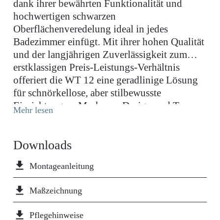
dank ihrer bewährten Funktionalität und
hochwertigen schwarzen
Oberflächenveredelung ideal in jedes
Badezimmer einfügt. Mit ihrer hohen Qualität
und der langjährigen Zuverlässigkeit zum
erstklassigen Preis-Leistungs-Verhältnis
offeriert die WT 12 eine geradlinige Lösung
für schnörkellose, aber stilbewusste
Einrichtungen. Modernes Design und Top-
Mehr lesen
Qualität müssen nicht teuer sein. Die
hochwertige Pulverbeschichtung ist
Downloads
unempfindlich gegenüber Fingerabdrücken
und besonders langlebig und pflegeleicht. Sie
file_download
Montageanleitung
widersteht dem Salzwasser-Korrosionstest
mehr als doppelt so lange, wie viele
file_download
Maßzeichnung
herkömmliche Baumarktarmaturen. Dank der
wassersparenden Bauweise sinkt der
file_download
Pflegehinweise