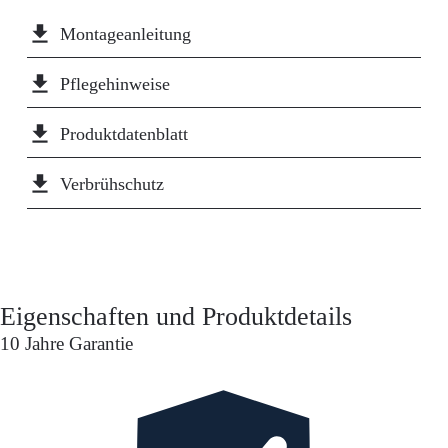
file_download
Montageanleitung
file_download
Pflegehinweise
file_download
Produktdatenblatt
file_download
Verbrühschutz
Eigenschaften und Produktdetails
10 Jahre Garantie