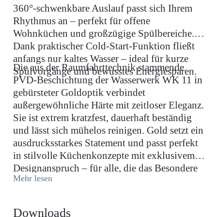
360°-schwenkbare Auslauf passt sich Ihrem
Rhythmus an – perfekt für offene
Wohnküchen und großzügige Spülbereiche.
Dank praktischer Cold-Start-Funktion fließt
anfangs nur kaltes Wasser – ideal für kurze
Die aus der Raumfahrttechnik stammende
Spülvorgänge und bewusstes Energiesparen.
PVD-Beschichtung der Wasserwerk WK 11 in
gebürsteter Goldoptik verbindet
außergewöhnliche Härte mit zeitloser Eleganz.
Sie ist extrem kratzfest, dauerhaft beständig
und lässt sich mühelos reinigen. Gold setzt ein
ausdrucksstarkes Statement und passt perfekt
in stilvolle Küchenkonzepte mit exklusivem
Designanspruch – für alle, die das Besondere
Mehr lesen
suchen, ohne Kompromisse bei Funktion und
Qualität.
Downloads