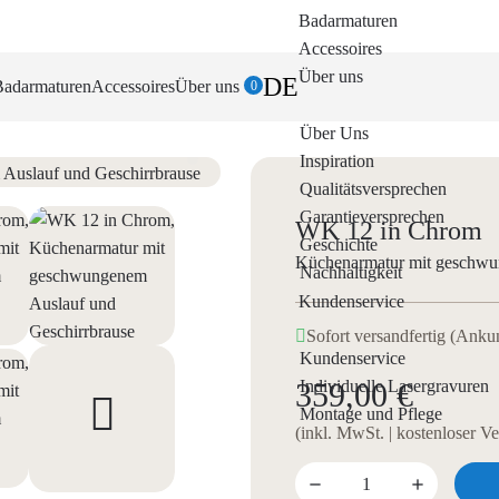
Badarmaturen
Accessoires
Über uns
DE
Badarmaturen
Accessoires
Über uns
0
Über Uns
Inspiration
Qualitätsversprechen
Garantieversprechen
WK 12 in Chrom
Geschichte
Küchenarmatur mit geschwu
Nachhaltigkeit
Kundenservice
Sofort versandfertig (Anku
Kundenservice
Individuelle Lasergravuren
359,00 €
Montage und Pflege
(inkl. MwSt. | kostenloser V