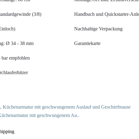
tandardgewinde (3/8)
Handbuch und Quickstarter-Anle
inloch)
Nachhaltige Verpackung
g: Ø 34 - 38 mm
Garantiekarte
6 bar empfohlen
chlauferhitzer
üchenarmatur mit geschwungenem Au..
shipping