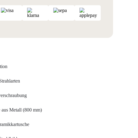
tion
trahlarten
verschraubung
e aus Metall (800 mm)
ramikkartusche