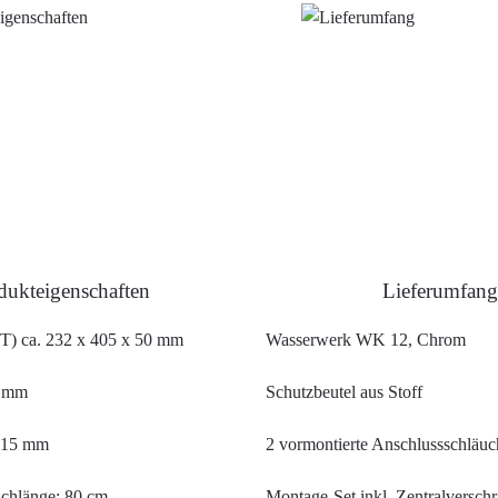
dukteigenschaften
Lieferumfang
T) ca. 232 x 405 x 50 mm
Wasserwerk WK 12, Chrom
5 mm
Schutzbeutel aus Stoff
215 mm
2 vormontierte Anschlussschläuc
chlänge: 80 cm
Montage-Set inkl. Zentralversch