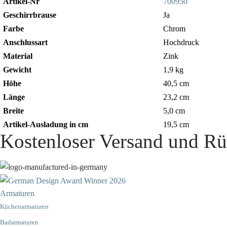
Artikel-Nr
700950
Geschirrbrause
Ja
Farbe
Chrom
Anschlussart
Hochdruck
Material
Zink
Gewicht
1,9 kg
Höhe
40,5 cm
Länge
23,2 cm
Breite
5,0 cm
Artikel-Ausladung in cm
19,5 cm
Kostenloser Versand und Rü
Armaturen
Küchenarmaturen
Badarmaturen