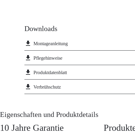
Downloads
file_download
Montageanleitung
file_download
Pflegehinweise
file_download
Produktdatenblatt
file_download
Verbrühschutz
Eigenschaften und Produktdetails
10 Jahre Garantie
Produkte