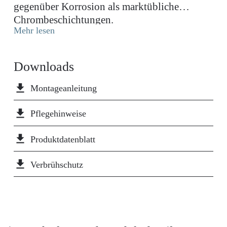
gegenüber Korrosion als marktübliche
Chrombeschichtungen.
Mehr lesen
Downloads
file_download
Montageanleitung
file_download
Pflegehinweise
file_download
Produktdatenblatt
file_download
Verbrühschutz