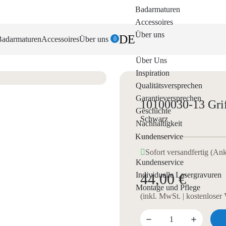
Badarmaturen
Accessoires
Über uns
DE
Badarmaturen
Accessoires
Über uns
0
Über Uns
Inspiration
Qualitätsversprechen
Garantieversprechen
10100030-13 Grif
Geschichte
Schwarz
Nachhaltigkeit
Kundenservice
Sofort versandfertig (An
Kundenservice
Individuelle Lasergravuren
44,00 €
Montage und Pflege
(inkl. MwSt. | kostenloser