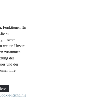
, Funktionen für
ite zu
g unserer
n weiter. Unsere
aten zusammen,
tzung der
ies und der
önnen Ihre
ieren
Cookie-Richtlinie