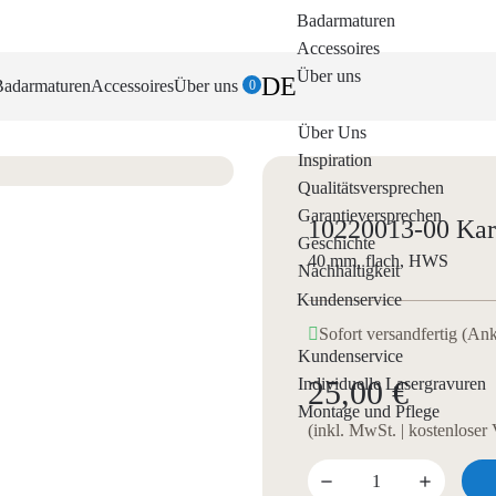
Badarmaturen
Accessoires
Über uns
DE
Badarmaturen
Accessoires
Über uns
0
Über Uns
Inspiration
Qualitätsversprechen
Garantieversprechen
10220013-00 Kar
Geschichte
40 mm, flach, HWS
Nachhaltigkeit
Kundenservice
Sofort versandfertig (An
Kundenservice
Individuelle Lasergravuren
25,00 €
Montage und Pflege
(inkl. MwSt. | kostenloser