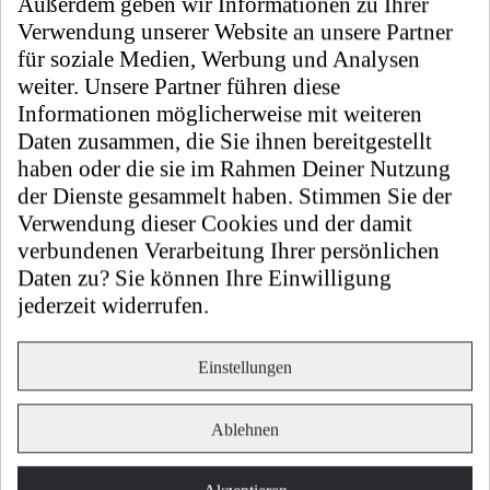
Außerdem geben wir Informationen zu Ihrer
6,00 €
Verwendung unserer Website an unsere Partner
Preis
inkl. MwSt.
| Free shipping
für soziale Medien, Werbung und Analysen
Artikel-Nr
10610010-40
weiter. Unsere Partner führen diese
Geschirrbrause
Nein
Informationen möglicherweise mit weiteren
Farbe
Transparent
Daten zusammen, die Sie ihnen bereitgestellt
Material
Silikon
haben oder die sie im Rahmen Deiner Nutzung
Gewicht
0,0 kg
der Dienste gesammelt haben. Stimmen Sie der
Verwendung dieser Cookies und der damit
Höhe
0,3 cm
verbundenen Verarbeitung Ihrer persönlichen
Länge
2,3 cm
Daten zu? Sie können Ihre Einwilligung
Breite
2,3 cm
jederzeit widerrufen.
Kostenloser Versand und Rückversand.
Einstellungen
Ablehnen