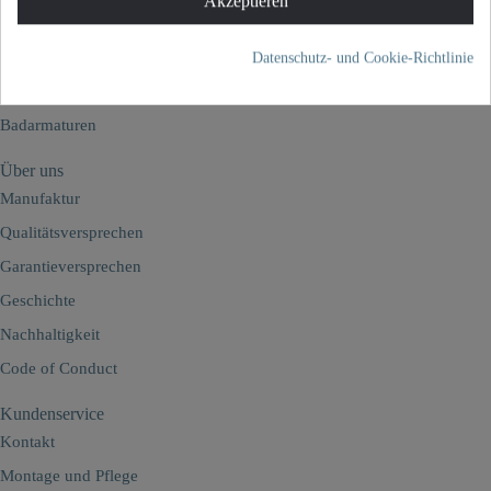
Akzeptieren
Datenschutz- und Cookie-Richtlinie
Armaturen
Küchenarmaturen
Badarmaturen
Über uns
Manufaktur
Qualitätsversprechen
Garantieversprechen
Geschichte
Nachhaltigkeit
Code of Conduct
Kundenservice
Kontakt
Montage und Pflege