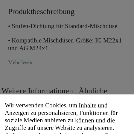
Produktbeschreibung
• Stufen-Dichtung für Standard-Mischdüse
• Kompatible Mischdüsen-Größe: IG M22x1
und AG M24x1
Mehr lesen
Weitere Informationen | Ähnliche
Produkte
Wir verwenden Cookies, um Inhalte und
Anzeigen zu personalisieren, Funktionen für
soziale Medien anbieten zu können und die
10610010-40 Dichtung für Mischdüse,
Bezeichnung
Zugriffe auf unsere Website zu analysieren.
Stufe