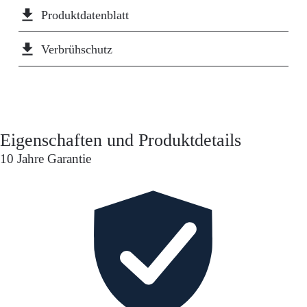
file_download
Produktdatenblatt
file_download
Verbrühschutz
Eigenschaften und Produktdetails
10 Jahre Garantie