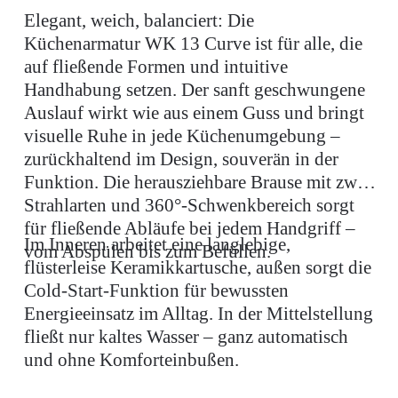
Elegant, weich, balanciert: Die
Küchenarmatur WK 13 Curve ist für alle, die
auf fließende Formen und intuitive
Handhabung setzen. Der sanft geschwungene
Auslauf wirkt wie aus einem Guss und bringt
visuelle Ruhe in jede Küchenumgebung –
zurückhaltend im Design, souverän in der
Funktion. Die herausziehbare Brause mit zwei
Strahlarten und 360°-Schwenkbereich sorgt
für fließende Abläufe bei jedem Handgriff –
Im Inneren arbeitet eine langlebige,
vom Abspülen bis zum Befüllen.
flüsterleise Keramikkartusche, außen sorgt die
Cold-Start-Funktion für bewussten
Energieeinsatz im Alltag. In der Mittelstellung
fließt nur kaltes Wasser – ganz automatisch
und ohne Komforteinbußen.