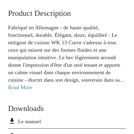
Product Description
Fabriqué en Allemagne - de haute qualité,
fonctionnel, durable. Élégant, doux, équilibré : Le
mitigeur de cuisine WK 13 Curve s'adresse à tous
ceux qui misent sur des formes fluides et une
manipulation intuitive. Le bec légèrement arrondi
donne l'impression d'être d'un seul tenant et apporte
un calme visuel dans chaque environnement de
cuisine - discret dans son design, souverain dans sa
fonction. La douchette extractible avec deux types de
Read More
jets et une plage de pivotement de 360° assure la
fluidité de chaque geste - du rinçage au remplissage.
Downloads
À l'intérieur, une cartouche céramique durable et
silencieuse fonctionne, tandis qu'à l'extérieur, la
file_download
Le manuel
fonction Cold-Start permet d'utiliser l'énergie de
manière réfléchie au quotidien. En position centrale,