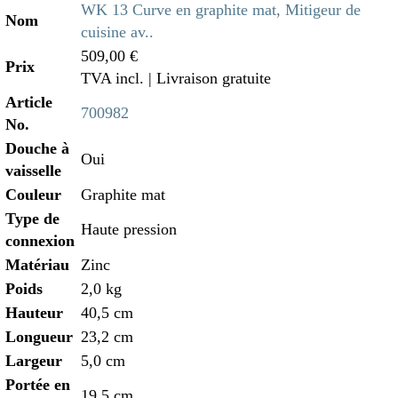
WK 13 Curve en graphite mat, Mitigeur de
Nom
cuisine av..
509,00 €
Prix
TVA incl.
| Livraison gratuite
Article
700982
No.
Douche à
Oui
vaisselle
Couleur
Graphite mat
Type de
Haute pression
connexion
Matériau
Zinc
Poids
2,0 kg
Hauteur
40,5 cm
Longueur
23,2 cm
Largeur
5,0 cm
Portée en
19,5 cm