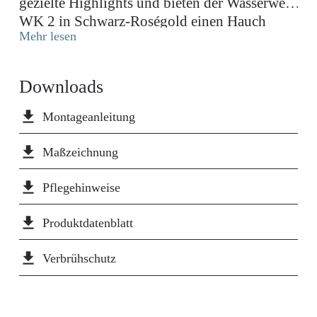
gezielte Highlights und bieten der Wasserwerk
WK 2 in Schwarz-Roségold einen Hauch
Mehr lesen
Extravaganz.
Downloads
file_download
Montageanleitung
file_download
Maßzeichnung
file_download
Pflegehinweise
file_download
Produktdatenblatt
file_download
Verbrühschutz