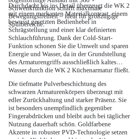
Durchdacht bis ins Detail überzeugt die WK 2
Schwenkfunktion schafft maximale
mit einem markanten Materialkontrast, einem
Bewegungsfreiheit – ideal für großzügige
bewusst gesetzten Bedienhebel in
Spülbereiche.
Schrägstellung und einer klar definierten
Schlauchführung. Dank der Cold-Start-
Funktion schonen Sie die Umwelt und sparen
Energie und Wasser, da in der Grundstellung
des Armaturengriffs ausschließlich kaltes
Wasser durch die WK 2 Küchenarmatur fließt.
Die tiefmatte Pulverbeschichtung des
schwarzen Armaturenkörpers überzeugt mit
edler Zurückhaltung und starker Präsenz. Sie
ist besonders unempfindlich gegenüber
Fingerabdrücken und bleibt auch bei täglicher
Nutzung dauerhaft schön. Goldfarbene
Akzente in robuster PVD-Technologie setzen