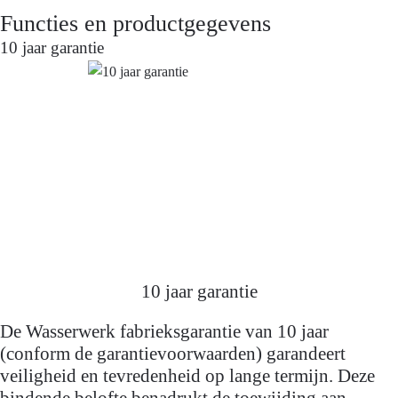
Wasserwerk WK 2 in zwart roségoud een extravagant
Functies en productgegevens
tintje.
10 jaar garantie
10 jaar garantie
De Wasserwerk fabrieksgarantie van 10 jaar
(conform de garantievoorwaarden) garandeert
veiligheid en tevredenheid op lange termijn. Deze
bindende belofte benadrukt de toewijding aan