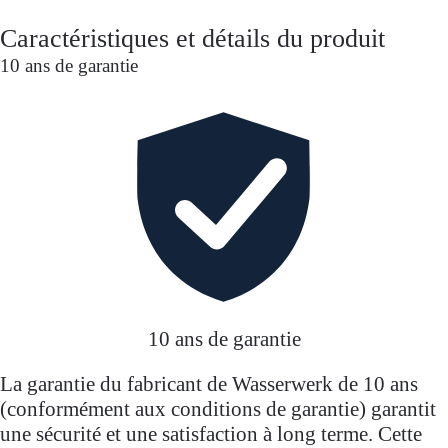
nettoie sans effort. L'or est une déclaration expressive
Caractéristiques et détails du produit
et s'intègre parfaitement dans des concepts de cuisine
10 ans de garantie
stylés avec des exigences de design exclusives - pour
tous ceux qui recherchent l'exceptionnel, sans
compromis sur la fonction et la qualité.
10 ans de garantie
La garantie du fabricant de Wasserwerk de 10 ans
(conformément aux conditions de garantie) garantit
une sécurité et une satisfaction à long terme. Cette