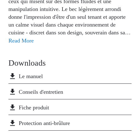
ceux qui misent sur des formes fluides et une
manipulation intuitive. Le bec légèrement arrondi
donne l'impression d'être d'un seul tenant et apporte
un calme visuel dans chaque environnement de
cuisine - discret dans son design, souverain dans sa
fonction. La douchette extractible avec deux types de
Read More
jets et une plage de pivotement de 360° assure la
fluidité de chaque geste - du rinçage au remplissage.
Downloads
À l'intérieur, une cartouche céramique durable et
silencieuse fonctionne, tandis qu'à l'extérieur, la
file_download
Le manuel
fonction Cold-Start permet d'utiliser l'énergie de
manière réfléchie au quotidien. En position centrale,
file_download
Conseils d'entretien
seule l'eau froide s'écoule - automatiquement et sans
perte de confort. Le revêtement PVD de la
file_download
Fiche produit
Wasserwerk WK 13 Curve, issu de la technique
spatiale et d'aspect or brossé, allie une dureté
file_download
Protection anti-brûlure
exceptionnelle à une élégance intemporelle. Il est
extrêmement résistant aux rayures, durable et se