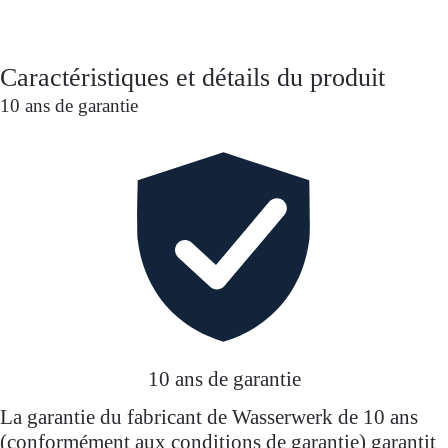
nettoie sans effort. L'or est une déclaration expressive
et s'intègre parfaitement dans les concepts de cuisine
stylés avec des exigences de design exclusives - pour
Caractéristiques et détails du produit
tous ceux qui recherchent l'originalité, sans
10 ans de garantie
compromis sur la fonction et la qualité.
10 ans de garantie
La garantie du fabricant de Wasserwerk de 10 ans
(conformément aux conditions de garantie) garantit