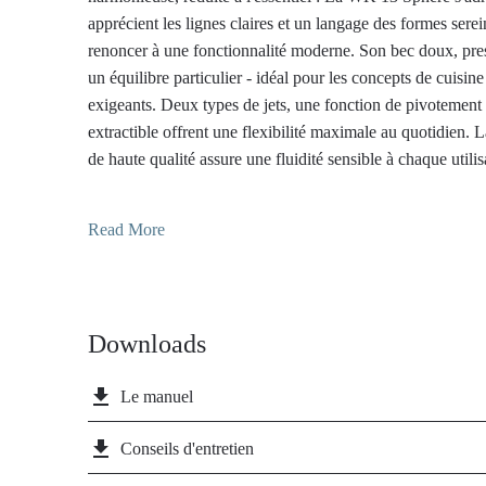
apprécient les lignes claires et un langage des formes serei
renoncer à une fonctionnalité moderne. Son bec doux, pre
un équilibre particulier - idéal pour les concepts de cuisine
exigeants. Deux types de jets, une fonction de pivotement
extractible offrent une flexibilité maximale au quotidien.
de haute qualité assure une fluidité sensible à chaque utilis
fonction Cold-Start aide automatiquement à économiser de
PVD de l'Wasserwerk WK 13 Sphere, issu de la technique s
Read More
brossé, allie une dureté exceptionnelle à une élégance intem
extrêmement résistant aux rayures, durable et se nettoie san
déclaration expressive et s'intègre parfaitement dans des c
avec des exigences de design exclusives - pour tous ceux 
Downloads
l'exceptionnel, sans compromis sur la fonction et la qualité
file_download
Le manuel
file_download
Conseils d'entretien