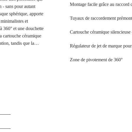
Montage facile grâce au raccord c
n - sans pour autant
sque sphérique, apporte
Tuyaux de raccordement prémont
 minimalistes et
 à 360° et une douchette
Cartouche céramique silencieuse 
 La cartouche céramique
ation, tandis que la
Régulateur de jet de marque pour 
 l'énergie. Le revêtement
patiale et d'aspect or
Zone de pivotement de 360°
porelle. Il est
s effort. L'or est une
oncepts de cuisine stylés
qui recherchent
.