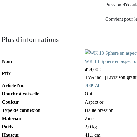
Pression d'écou
Convient pour le
Plus d'informations
Nom
WK 13 Sphere en aspect or,
459,00 €
Prix
TVA incl.
| Livraison gratu
Article No.
700974
Douche à vaisselle
Oui
Couleur
Aspect or
Type de connexion
Haute pression
Matériau
Zinc
Poids
2,0 kg
Hauteur
41,1 cm