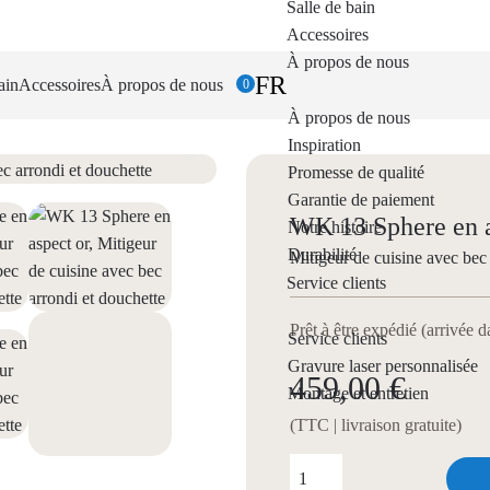
Salle de bain
Accessoires
À propos de nous
FR
ain
Accessoires
À propos de nous
0
À propos de nous
Inspiration
Promesse de qualité
Garantie de paiement
WK 13 Sphere en a
Notre histoire
Durabilité
Mitigeur de cuisine avec bec 
Service clients
Prêt à être expédié (arrivée 
Service clients
Gravure laser personnalisée
459,00 €
Montage et entretien
(TTC | livraison gratuite)