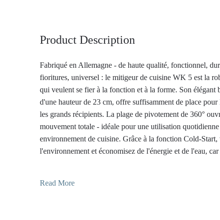
Product Description
Fabriqué en Allemagne - de haute qualité, fonctionnel, dur
fioritures, universel : le mitigeur de cuisine WK 5 est la r
qui veulent se fier à la fonction et à la forme. Son élégant 
d'une hauteur de 23 cm, offre suffisamment de place pour l
les grands récipients. La plage de pivotement de 360° ouvr
mouvement totale - idéale pour une utilisation quotidienne
environnement de cuisine. Grâce à la fonction Cold-Start,
l'environnement et économisez de l'énergie et de l'eau, car 
s'écoule dans le mitigeur de cuisine WK 5 lorsque la poign
initiale. Le revêtement par poudre mat profond de la Wa
Read More
convainc par sa discrétion noble et sa forte présence. Il est
insensible aux traces de doigts et reste durablement beau, 
quotidienne - idéal pour les cuisines modernes aux lignes d