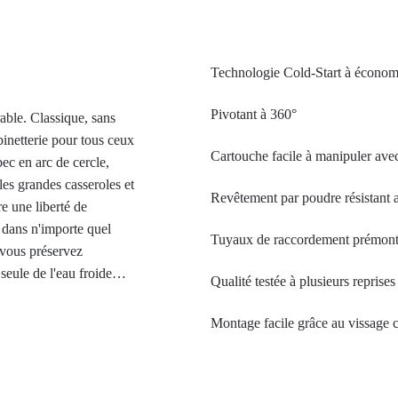
Technologie Cold-Start à économ
Pivotant à 360°
able. Classique, sans
obinetterie pour tous ceux
Cartouche facile à manipuler avec
bec en arc de cercle,
es grandes casseroles et
Revêtement par poudre résistant 
e une liberté de
 dans n'importe quel
Tuyaux de raccordement prémont
 vous préservez
seule de l'eau froide
Qualité testée à plusieurs reprises
ée est en position
sserwerk WK 5 en noir
Montage facile grâce au vissage c
 particulièrement
même en cas d'utilisation
e conception claires.