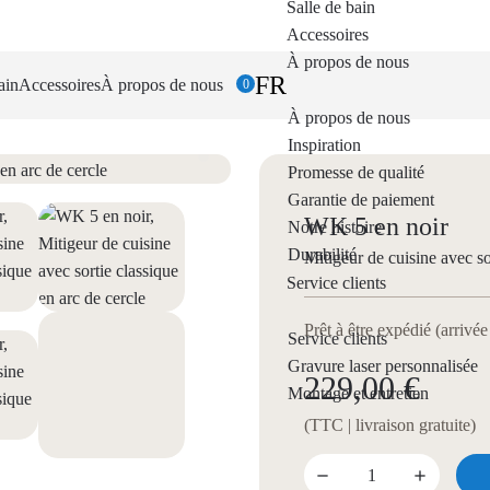
Salle de bain
Accessoires
À propos de nous
FR
ain
Accessoires
À propos de nous
0
À propos de nous
Inspiration
Promesse de qualité
Garantie de paiement
WK 5 en noir
Notre histoire
Durabilité
Mitigeur de cuisine avec so
Service clients
Prêt à être expédié (arrivé
Service clients
Gravure laser personnalisée
229,00 €
Montage et entretien
(TTC | livraison gratuite)