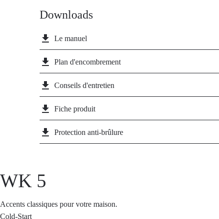
Downloads
file_download
Le manuel
file_download
Plan d'encombrement
file_download
Conseils d'entretien
file_download
Fiche produit
file_download
Protection anti-brûlure
WK 5
Accents classiques pour votre maison.
Cold-Start