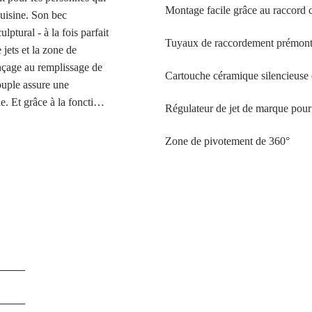
Montage facile grâce au raccord c
cuisine. Son bec
ptural - à la fois parfait
Tuyaux de raccordement prémont
jets et la zone de
inçage au remplissage de
Cartouche céramique silencieuse 
ouple assure une
e. Et grâce à la fonction
Régulateur de jet de marque pour 
 idéal pour les
ement de l'énergie au
Zone de pivotement de 360°
Wasserwerk WK 9 Sphere
. Il est particulièrement
même en cas d'utilisation
e conception claires.