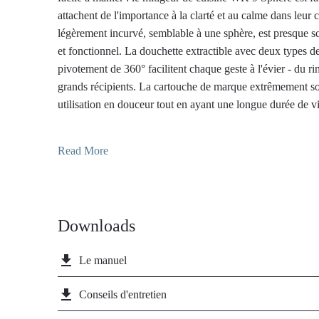
attachent de l'importance à la clarté et au calme dans leur 
légèrement incurvé, semblable à une sphère, est presque scul
et fonctionnel. La douchette extractible avec deux types de 
pivotement de 360° facilitent chaque geste à l'évier - du r
grands récipients. La cartouche de marque extrêmement s
utilisation en douceur tout en ayant une longue durée de vi
Cold-Start, seule l'eau froide s'écoule en position centrale -
utilisations de courte durée et pour économiser automatiqu
Read More
quotidien. Le revêtement par poudre mat profond de la 
en noir convainc par sa discrétion noble et sa forte présence
insensible aux traces de doigts et reste durablement beau, 
quotidienne - idéal pour les cuisines modernes aux lignes d
Downloads
file_download
Le manuel
file_download
Conseils d'entretien