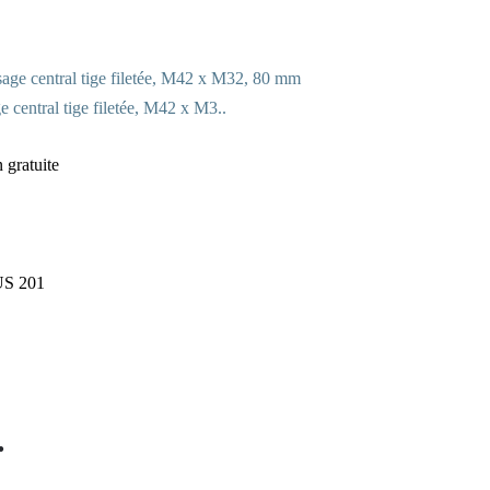
central tige filetée, M42 x M3..
n gratuite
US 201
.