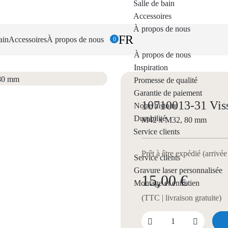
Salle de bain
Accessoires
À propos de nous
FR
ain
Accessoires
À propos de nous
0
À propos de nous
Inspiration
Promesse de qualité
Garantie de paiement
10710013-31 Vissa
Notre histoire
Durabilité
M42 x M32, 80 mm
Service clients
Prêt à être expédié (arrivé
Service clients
Gravure laser personnalisée
15,00 €
Montage et entretien
(TTC | livraison gratuite)