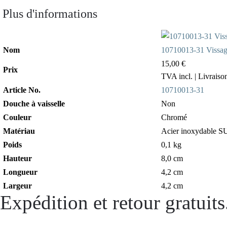
Plus d'informations
Nom
10710013-31 Vissage 
15,00 €
Prix
TVA incl.
| Livraiso
Article No.
10710013-31
Douche à vaisselle
Non
Couleur
Chromé
Matériau
Acier inoxydable S
Poids
0,1 kg
Hauteur
8,0 cm
Longueur
4,2 cm
Largeur
4,2 cm
Expédition et retour gratuits