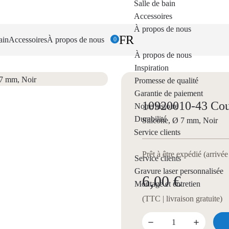
Salle de bain
Accessoires
À propos de nous
FR
ain
Accessoires
À propos de nous
0
À propos de nous
Inspiration
Promesse de qualité
Garantie de paiement
10920010-43 Couv
Notre histoire
Durabilité
Silicone, Ø 7 mm, Noir
Service clients
Prêt à être expédié (arrivé
Service clients
Gravure laser personnalisée
6,00 €
Montage et entretien
(TTC | livraison gratuite)