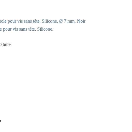
our vis sans tête, Silicone..
ratuite
.