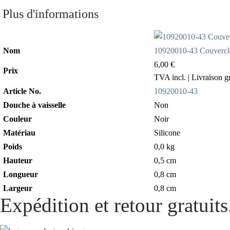
Plus d'informations
Nom
10920010-43 Couvercle p
6,00 €
Prix
TVA incl.
| Livraison g
Article No.
10920010-43
Douche à vaisselle
Non
Couleur
Noir
Matériau
Silicone
Poids
0,0 kg
Hauteur
0,5 cm
Longueur
0,8 cm
Largeur
0,8 cm
Expédition et retour gratuits