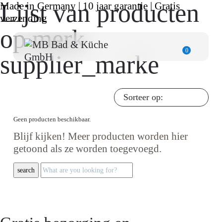
Lijst van producten
Made in Germany | 10 jaar garantie | Gratis
verzending
op merk
0
supplier_marke
Sorteer op:
Geen producten beschikbaar.
Blijf kijken! Meer producten worden hier
getoond als ze worden toegevoegd.
search