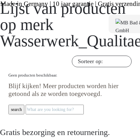
Lijst van producten
Made in Germany | 10 jaar garantie | Gratis verzendi
op merk
Wasserwerk_Qualitae
Sorteer op:
Geen producten beschikbaar.
Blijf kijken! Meer producten worden hier
getoond als ze worden toegevoegd.
search
Gratis bezorging en retournering.