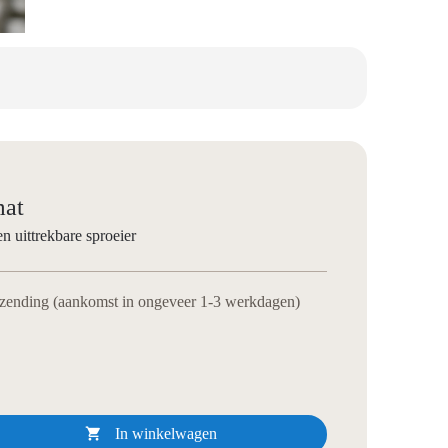
mat
 uittrekbare sproeier
rzending (aankomst in ongeveer 1-3 werkdagen)

In winkelwagen