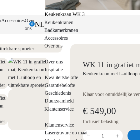
Keukenkraan WK 3
n
Accessoires
Over
Keukenkranen
NL
0
ons
Badkamerkranen
Accessoires
Over ons
Over ons
WK 11 in grafiet 
Inspiratie
Keukenkraan met L-uitloop en
Kwaliteitsbelofte
Garantiebelofte
Geschiedenis
Klaar voor onmiddellijke ve
Duurzaamheid
€ 549,00
Klantenservice
Inclusief belasting
Klantenservice
Lasergravure op maat