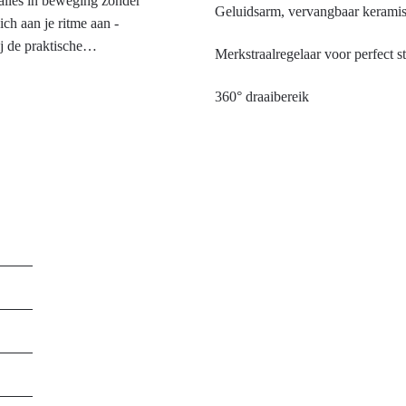
 alles in beweging zonder
Geluidsarm, vervangbaar kerami
ich aan je ritme aan -
 de praktische
Merkstraalregelaar voor perfect s
 - ideaal voor korte
g van de Wasserwerk
360° draaibereik
ogie, combineert een
eem krasbestendig,
minimalistisch, elegant
ijke designtaal.