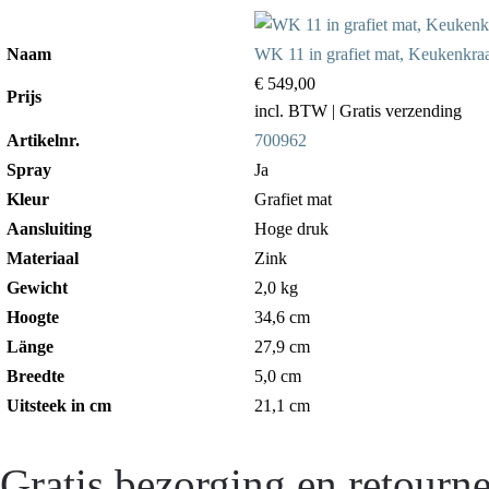
Naam
WK 11 in grafiet mat, Keukenkraa
€ 549,00
Prijs
incl. BTW
| Gratis verzending
Artikelnr.
700962
Spray
Ja
Kleur
Grafiet mat
Aansluiting
Hoge druk
Materiaal
Zink
Gewicht
2,0 kg
Hoogte
34,6 cm
Länge
27,9 cm
Breedte
5,0 cm
Uitsteek in cm
21,1 cm
Gratis bezorging en retourne