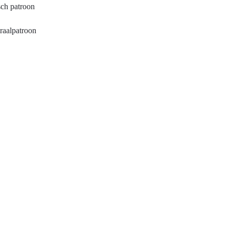
sch patroon
traalpatroon