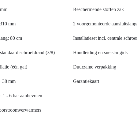
1 mm
Beschermende stoffen zak
: 310 mm
2 voorgemonteerde aansluitslang
lang: 80 cm
Installatieset incl. centrale schro
standaard schroefdraad (3/8)
Handleiding en snelstartgids
llatie (één gat)
Duurzame verpakking
 - 38 mm
Garantiekaart
 1 - 6 bar aanbevolen
doorstroomverwarmers