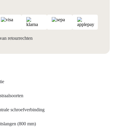
van retourrechten
tie
traalsoorten
ntrale schroefverbinding
itslangen (800 mm)