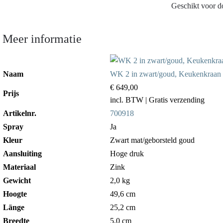
Geschikt voor 
Meer informatie
Naam
WK 2 in zwart/goud, Keukenkraan m
€ 649,00
Prijs
incl. BTW
| Gratis verzending
Artikelnr.
700918
Spray
Ja
Kleur
Zwart mat/geborsteld goud
Aansluiting
Hoge druk
Materiaal
Zink
Gewicht
2,0 kg
Hoogte
49,6 cm
Länge
25,2 cm
Breedte
5,0 cm