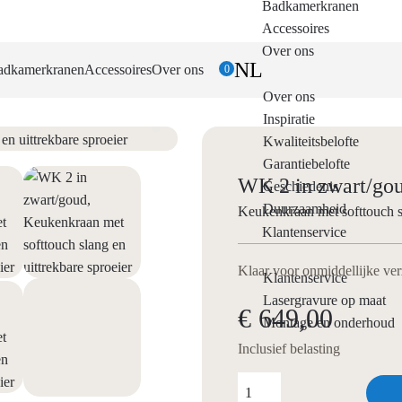
Badkamerkranen
Accessoires
Over ons
NL
adkamerkranen
Accessoires
Over ons
0
Over ons
Inspiratie
Kwaliteitsbelofte
Garantiebelofte
WK 2 in zwart/go
Geschiedenis
Duurzaamheid
Keukenkraan met softtouch sl
Klantenservice
Klaar voor onmiddellijke ve
Klantenservice
Lasergravure op maat
€ 649,00
Montage en onderhoud
Inclusief belasting