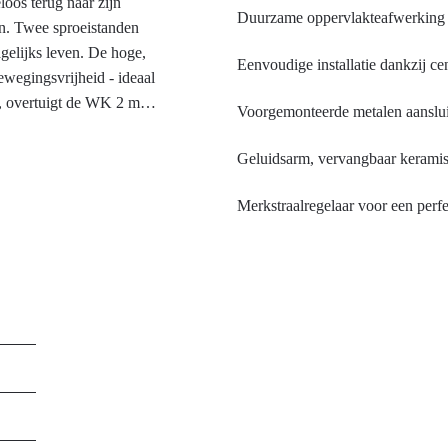
loos terug naar zijn
Duurzame oppervlakteafwerking
en. Twee sproeistanden
gelijks leven. De hoge,
Eenvoudige installatie dankzij ce
wegingsvrijheid - ideaal
l, overtuigt de WK 2 met
Voorgemonteerde metalen aanslu
tste bedieningshendel en
startfunctie ontzie je
Geluidsarm, vervangbaar kerami
positie van de
nkraan WK 2. De
Merkstraalregelaar voor een perfe
t door zijn elegante
r goed bestand tegen
 Goudkleurige accenten in
 en geven de Wasserwerk