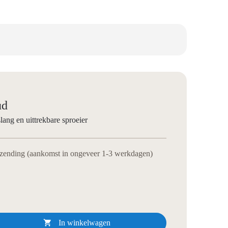
ud
ang en uittrekbare sproeier
rzending (aankomst in ongeveer 1-3 werkdagen)

In winkelwagen