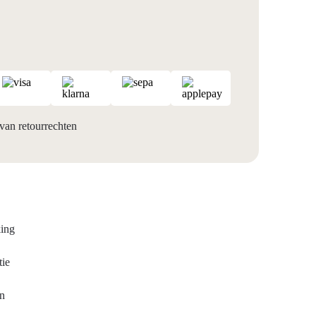
van retourrechten
king
tie
en