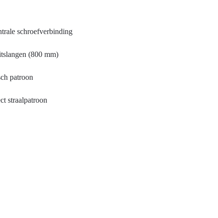
ntrale schroefverbinding
itslangen (800 mm)
sch patroon
ct straalpatroon