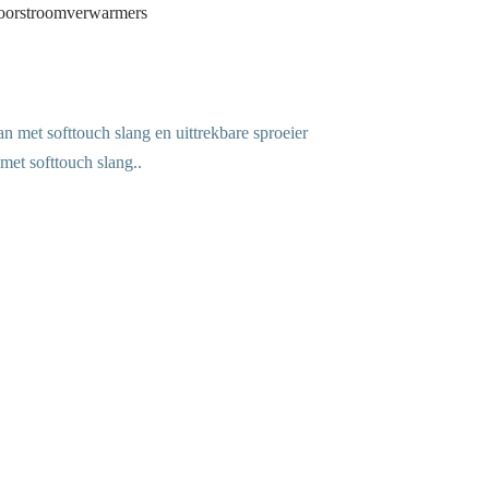
doorstroomverwarmers
et softtouch slang..