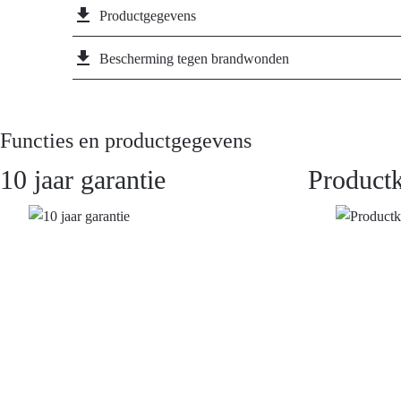
file_download
Productgegevens
file_download
Bescherming tegen brandwonden
Functies en productgegevens
10 jaar garantie
Product