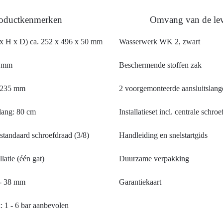
oductkenmerken
Omvang van de lev
x H x D) ca. 252 x 496 x 50 mm
Wasserwerk WK 2, zwart
2 mm
Beschermende stoffen zak
: 235 mm
2 voorgemonteerde aansluitslang
lang: 80 cm
Installatieset incl. centrale schro
standaard schroefdraad (3/8)
Handleiding en snelstartgids
llatie (één gat)
Duurzame verpakking
 - 38 mm
Garantiekaart
 1 - 6 bar aanbevolen