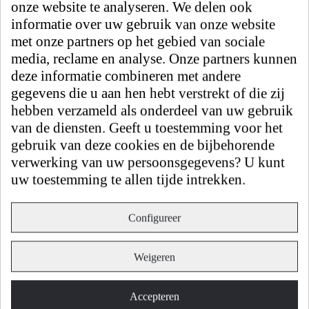
onze website te analyseren. We delen ook
Artikelnr.
20350015-00
informatie over uw gebruik van onze website
Spray
Geen
met onze partners op het gebied van sociale
Kleur
Chrom
media, reclame en analyse. Onze partners kunnen
Gewicht
0,1 kg
deze informatie combineren met andere
Hoogte
1,3 cm
gegevens die u aan hen hebt verstrekt of die zij
Länge
5,7 cm
hebben verzameld als onderdeel van uw gebruik
Breedte
5,7 cm
van de diensten. Geeft u toestemming voor het
gebruik van deze cookies en de bijbehorende
Gratis bezorging en retournering.
verwerking van uw persoonsgegevens? U kunt
uw toestemming te allen tijde intrekken.
Kranen
Configureer
Keukenkranen
Badkamerkranen
Weigeren
Over ons
Fabriek
Accepteren