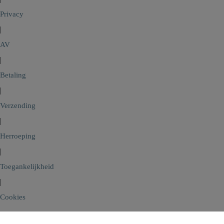
Privacy
|
AV
|
Betaling
|
Verzending
|
Herroeping
|
Toegankelijkheid
|
Cookies