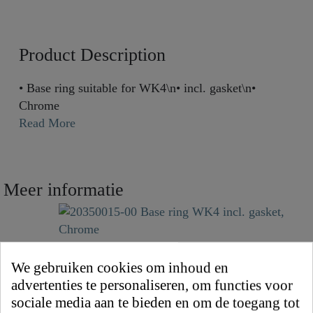
Product Description
• Base ring suitable for WK4\n• incl. gasket\n•
Chrome
Read More
Meer informatie
20350015-00 Base ring WK4 incl. gasket,
Naam
Chrome
We gebruiken cookies om inhoud en
advertenties te personaliseren, om functies voor
€ 17,00
Prijs
sociale media aan te bieden en om de toegang tot
incl. BTW
| Gratis verzending