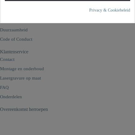
Kwaliteitsbelofte
Privacy & Cookiebeleid
Garantiebeloften
Geschiedenis
Duurzaamheid
Code of Conduct
Klantenservice
Contact
Montage en onderhoud
Lasergravure op maat
FAQ
Onderdelen
Overeenkomst herroepen