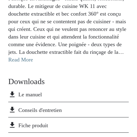
durable. Le mitigeur de cuisine WK 11 avec
douchette extractible et bec confort 360° est conçu
pour ceux qui ne se contentent pas de cuisiner - mais
qui créent. Ceux qui ne veulent pas renoncer au style
dans leur cuisine et qui attendent la fonctionnalité
comme une évidence. Une poignée - deux types de
jets. La douchette extractible fait du rinçage de la
vaisselle, des légumes ou des grandes casseroles un
Read More
jeu d'enfant. Ainsi, tout reste en mouvement sans que
vous ayez à vous contorsionner. Le bec pivotant à
Downloads
360° s'adapte à votre rythme - parfait pour les
cuisines ouvertes sur le séjour et les zones de lavage
file_download
Le manuel
spacieuses. Grâce à la fonction pratique Cold-Start,
seule l'eau froide coule au début - idéal pour les
file_download
Conseils d'entretien
cycles de lavage courts et les économies d'énergie
conscientes. La surface chromée de haute qualité de
file_download
Fiche produit
la Wasserwerk WK 11 est facile à nettoyer et reste
aussi brillante qu'au premier jour pendant des années