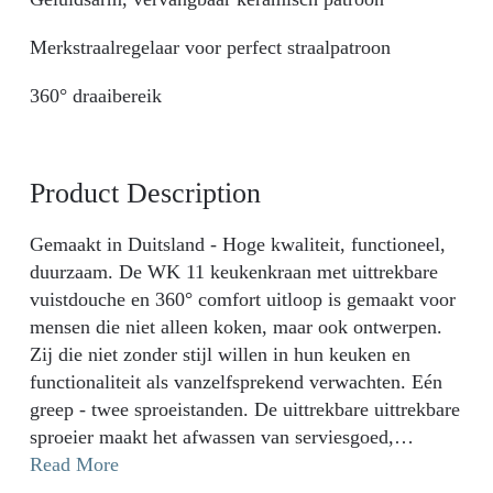
Merkstraalregelaar voor perfect straalpatroon
360° draaibereik
Product Description
Gemaakt in Duitsland - Hoge kwaliteit, functioneel,
duurzaam. De WK 11 keukenkraan met uittrekbare
vuistdouche en 360° comfort uitloop is gemaakt voor
mensen die niet alleen koken, maar ook ontwerpen.
Zij die niet zonder stijl willen in hun keuken en
functionaliteit als vanzelfsprekend verwachten. Eén
greep - twee sproeistanden. De uittrekbare uittrekbare
sproeier maakt het afwassen van serviesgoed,
groenten of grote potten kinderspel. Zo blijft alles in
Read More
beweging zonder dat je je hoeft te wringen. De 360°