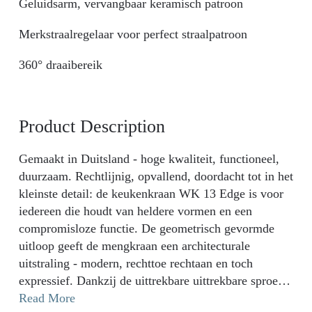
Geluidsarm, vervangbaar keramisch patroon
Merkstraalregelaar voor perfect straalpatroon
360° draaibereik
Product Description
Gemaakt in Duitsland - hoge kwaliteit, functioneel,
duurzaam. Rechtlijnig, opvallend, doordacht tot in het
kleinste detail: de keukenkraan WK 13 Edge is voor
iedereen die houdt van heldere vormen en een
compromisloze functie. De geometrisch gevormde
uitloop geeft de mengkraan een architecturale
uitstraling - modern, rechttoe rechtaan en toch
expressief. Dankzij de uittrekbare uittrekbare sproeier
met twee straalsoorten en een draaibereik van 360°
Read More