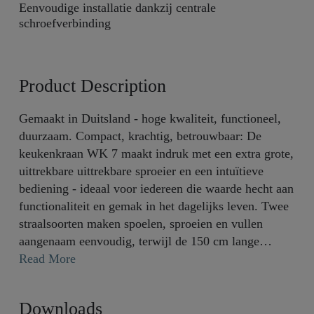
Eenvoudige installatie dankzij centrale
schroefverbinding
Product Description
Gemaakt in Duitsland - hoge kwaliteit, functioneel,
duurzaam. Compact, krachtig, betrouwbaar: De
keukenkraan WK 7 maakt indruk met een extra grote,
uittrekbare uittrekbare sproeier en een intuïtieve
bediening - ideaal voor iedereen die waarde hecht aan
functionaliteit en gemak in het dagelijks leven. Twee
straalsoorten maken spoelen, sproeien en vullen
aangenaam eenvoudig, terwijl de 150 cm lange
textielslang maximale bewegingsvrijheid biedt - zelfs
Read More
voorbij de gootsteen. De lage hoogte past
onopvallend in elke keukenomgeving - niet alleen
Downloads
praktisch als de ruimte beperkt is, maar ook geschikt