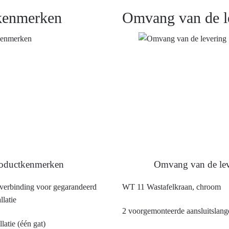
kenmerken
Omvang van de l
oductkenmerken
Omvang van de lev
fverbinding voor gegarandeerd
WT 11 Wastafelkraan, chroom
llatie
2 voorgemonteerde aansluitslang
llatie (één gat)