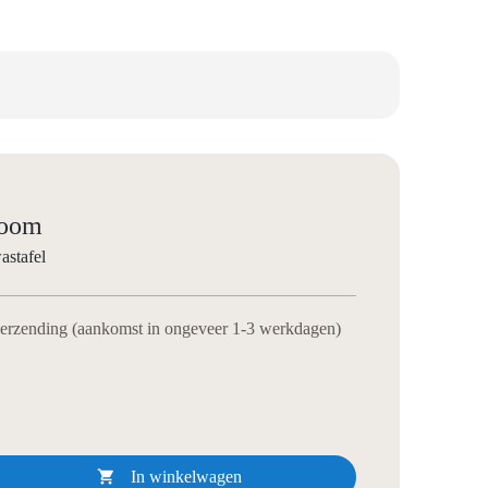
room
astafel
verzending (aankomst in ongeveer 1-3 werkdagen)

In winkelwagen