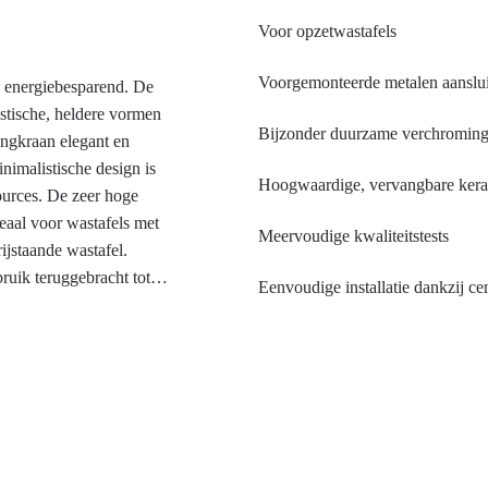
Voor opzetwastafels
Voorgemonteerde metalen aanslu
 energiebesparend. De
stische, heldere vormen
Bijzonder duurzame verchromin
ngkraan elegant en
nimalistische design is
Hoogwaardige, vervangbare kera
ources. De zeer hoge
eaal voor wastafels met
Meervoudige kwaliteitstests
ijstaande wastafel.
uik teruggebracht tot
Eenvoudige installatie dankzij ce
er dan de helft van de
engkraan. Dat is goed