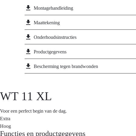
file_download
Montagehandleiding
file_download
Maattekening
file_download
Onderhoudsinstructies
file_download
Productgegevens
file_download
Bescherming tegen brandwonden
WT 11 XL
Voor een perfect begin van de dag.
Extra
Hoog
Functies en productgegevens