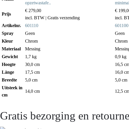
opzetwastafe..
minimali
€ 279,00
€ 199,0
Prijs
incl. BTW
| Gratis verzending
incl. 
Artikelnr.
601110
601100
Spray
Geen
Geen
Kleur
Chrom
Chrom
Materiaal
Messing
Messin
Gewicht
1,7 kg
0,9 kg
Hoogte
30,0 cm
16,5 c
Länge
17,5 cm
16,0 c
Breedte
5,0 cm
5,0 cm
Uitsteek in
14,0 cm
12,5 c
cm
Gratis bezorging en retourne