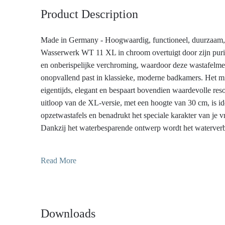
Product Description
Made in Germany - Hoogwaardig, functioneel, duurzaam,
Wasserwerk WT 11 XL in chroom overtuigt door zijn puri
en onberispelijke verchroming, waardoor deze wastafelme
onopvallend past in klassieke, moderne badkamers. Het mi
eigentijds, elegant en bespaart bovendien waardevolle res
uitloop van de XL-versie, met een hoogte van 30 cm, is id
opzetwastafels en benadrukt het speciale karakter van je vr
Dankzij het waterbesparende ontwerp wordt het waterverbr
slechts ongeveer 6 liter per minuut. Hiermee bespaar je me
water- en energiekosten van een conventionele wastafelm
Read More
voor het klimaat en je portemonnee!
Downloads