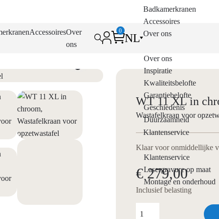
Badkamerkranen
Accessoires
0
erkranen
Accessoires
Over
Over ons
NL
ons
Over ons
Inspiratie
Kwaliteitsbelofte
Garantiebelofte
WT 11 XL in ch
Geschiedenis
Wastafelkraan voor opzetw
Duurzaamheid
Klantenservice
Klaar voor onmiddellijke 
Klantenservice
Lasergravure op maat
€ 279,00
Montage en onderhoud
Inclusief belasting