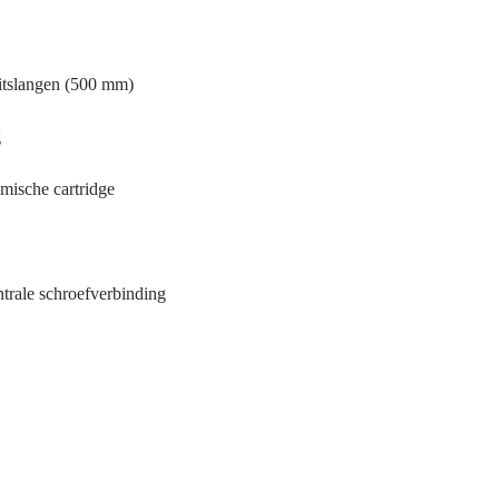
itslangen (500 mm)
g
mische cartridge
ntrale schroefverbinding