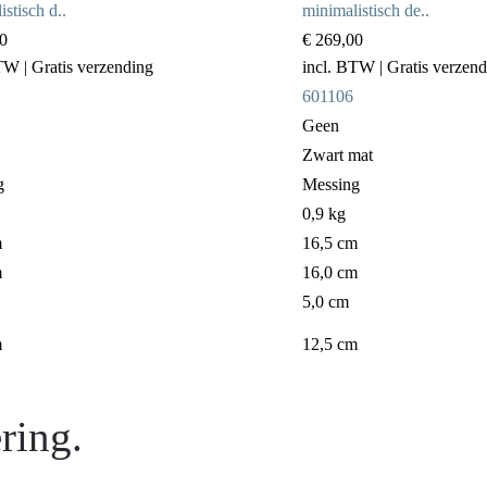
stisch d..
minimalistisch de..
0
€ 269,00
BTW
| Gratis verzending
incl. BTW
| Gratis verzen
601106
Geen
Zwart mat
g
Messing
0,9 kg
m
16,5 cm
m
16,0 cm
5,0 cm
m
12,5 cm
ring.