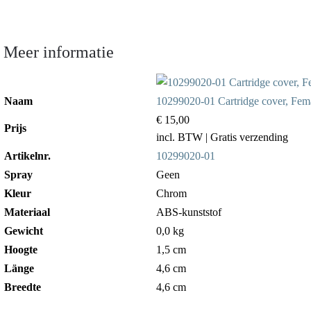
Meer informatie
Naam
10299020-01 Cartridge cover, Fe
€ 15,00
Prijs
incl. BTW
| Gratis verzending
Artikelnr.
10299020-01
Spray
Geen
Kleur
Chrom
Materiaal
ABS-kunststof
Gewicht
0,0 kg
Hoogte
1,5 cm
Länge
4,6 cm
Breedte
4,6 cm