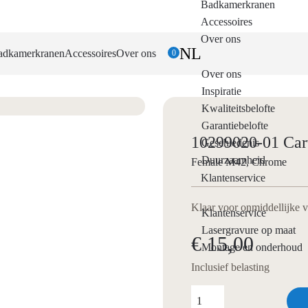
Badkamerkranen
Accessoires
Over ons
NL
adkamerkranen
Accessoires
Over ons
0
Over ons
Inspiratie
Kwaliteitsbelofte
Garantiebelofte
10299020-01 Cart
Geschiedenis
Duurzaamheid
Female M42, Chrome
Klantenservice
Klaar voor onmiddellijke 
Klantenservice
Lasergravure op maat
€ 15,00
Montage en onderhoud
Inclusief belasting