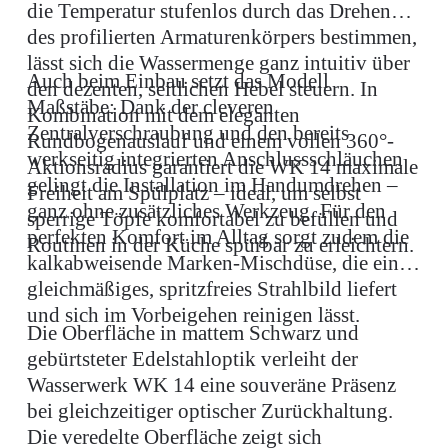
die Temperatur stufenlos durch das Drehen
des profilierten Armaturenkörpers bestimmen,
lässt sich die Wassermenge ganz intuitiv über
Auch beim Einbau setzt das Modell
den dezenten, seitlichen Hebel steuern. In
Maßstäbe: Dank der cleveren
Kombination mit dem eleganten
Zentralverschraubung und den bereits
Rundbogenauslauf und einem vollen 360°-
werkseitig integrierten Anschlussschläuchen
Aktionsradius garantiert die WK 14 maximale
gelingt die Installation im Handumdrehen –
Freiheit am Spülplatz – ideal, um selbst
ganz ohne zusätzliches Werkzeug. Für den
sperrige Töpfe komfortabel zu befüllen und
perfekten Komfort im Alltag sorgt zudem die
Routinen in der Küche spürbar zu erleichtern.
kalkabweisende Marken-Mischdüse, die ein
gleichmäßiges, spritzfreies Strahlbild liefert
und sich im Vorbeigehen reinigen lässt.
Die Oberfläche in mattem Schwarz und
gebürtsteter Edelstahloptik verleiht der
Wasserwerk WK 14 eine souveräne Präsenz
bei gleichzeitiger optischer Zurückhaltung.
Die veredelte Oberfläche zeigt sich