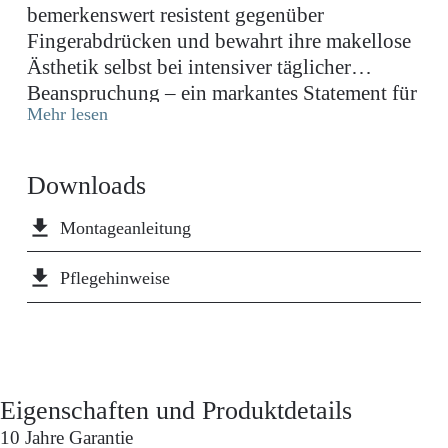
bemerkenswert resistent gegenüber
Fingerabdrücken und bewahrt ihre makellose
Ästhetik selbst bei intensiver täglicher
Beanspruchung – ein markantes Statement für
Mehr lesen
modern gestaltete Küchenbereiche.
Downloads
file_download
Montageanleitung
file_download
Pflegehinweise
Eigenschaften und Produktdetails
10 Jahre Garantie