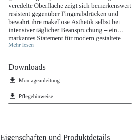
veredelte Oberfläche zeigt sich bemerkenswert
resistent gegenüber Fingerabdrücken und
bewahrt ihre makellose Ästhetik selbst bei
intensiver täglicher Beanspruchung – ein
markantes Statement für modern gestaltete
Mehr lesen
Küchenbereiche.
Downloads
file_download
Montageanleitung
file_download
Pflegehinweise
Eigenschaften und Produktdetails