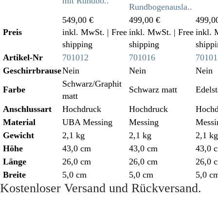
mit Rundbo..
Rundbogenausla..
549,00 €
499,00 €
499,0
Preis
inkl. MwSt.
| Free
inkl. MwSt.
| Free
inkl.
shipping
shipping
shipp
Artikel-Nr
701012
701016
70101
Geschirrbrause
Nein
Nein
Nein
Schwarz/Graphit
Farbe
Schwarz matt
Edelst
matt
Anschlussart
Hochdruck
Hochdruck
Hochd
Material
UBA Messing
Messing
Messi
Gewicht
2,1 kg
2,1 kg
2,1 kg
Höhe
43,0 cm
43,0 cm
43,0 
Länge
26,0 cm
26,0 cm
26,0 
Breite
5,0 cm
5,0 cm
5,0 c
Kostenloser Versand und Rückversand.