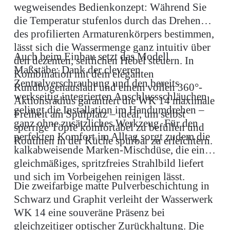
wegweisendes Bedienkonzept: Während Sie
die Temperatur stufenlos durch das Drehen
des profilierten Armaturenkörpers bestimmen,
lässt sich die Wassermenge ganz intuitiv über
Auch beim Einbau setzt das Modell
den dezenten, seitlichen Hebel steuern. In
Maßstäbe: Dank der cleveren
Kombination mit dem eleganten
Zentralverschraubung und den bereits
Rundbogenauslauf und einem vollen 360°-
werkseitig integrierten Anschlussschläuchen
Aktionsradius garantiert die WK 14 maximale
gelingt die Installation im Handumdrehen –
Freiheit am Spülplatz – ideal, um selbst
ganz ohne zusätzliches Werkzeug. Für den
sperrige Töpfe komfortabel zu befüllen und
perfekten Komfort im Alltag sorgt zudem die
Routinen in der Küche spürbar zu erleichtern.
kalkabweisende Marken-Mischdüse, die ein
gleichmäßiges, spritzfreies Strahlbild liefert
und sich im Vorbeigehen reinigen lässt.
Die zweifarbige matte Pulverbeschichtung in
Schwarz und Graphit verleiht der Wasserwerk
WK 14 eine souveräne Präsenz bei
gleichzeitiger optischer Zurückhaltung. Die