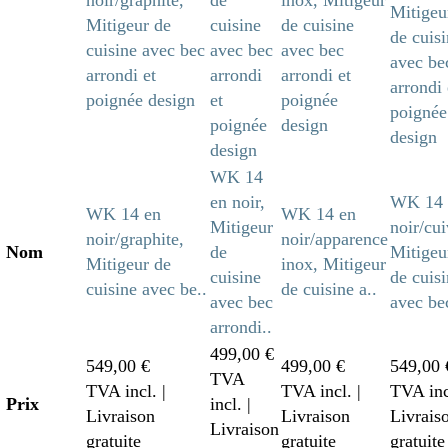
WK 14
en noir,
WK 14 
WK 14 en
WK 14 en
Mitigeur
noir/cui
noir/graphite,
noir/apparence
Nom
de
Mitigeu
Mitigeur de
inox, Mitigeur
cuisine
de cuis
cuisine avec be..
de cuisine a..
avec bec
avec bec
arrondi..
499,00 €
549,00 €
499,00 €
549,00 
TVA
TVA incl.
|
TVA incl.
|
TVA in
Prix
incl.
|
Livraison
Livraison
Livrais
Livraison
gratuite
gratuite
gratuite