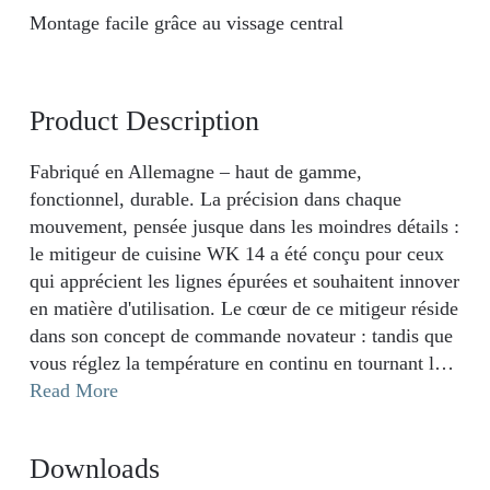
Montage facile grâce au vissage central
Product Description
Fabriqué en Allemagne – haut de gamme,
fonctionnel, durable. La précision dans chaque
mouvement, pensée jusque dans les moindres détails :
le mitigeur de cuisine WK 14 a été conçu pour ceux
qui apprécient les lignes épurées et souhaitent innover
en matière d'utilisation. Le cœur de ce mitigeur réside
dans son concept de commande novateur : tandis que
vous réglez la température en continu en tournant le
corps profilé du mitigeur, le débit d’eau se contrôle
Read More
de manière tout à fait intuitive grâce au levier latéral
discret. Associé à un bec élégant en arc arrondi et à
Downloads
un rayon d’action complet de 360°, le modèle WK 14