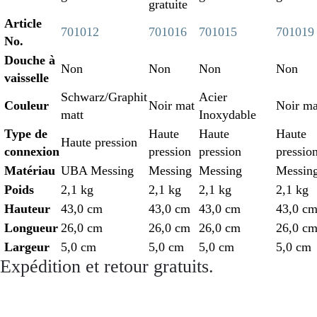
gratuite
Article
701012
701016
701015
701019
No.
Douche à
Non
Non
Non
Non
vaisselle
Schwarz/Graphit
Acier
Couleur
Noir mat
Noir ma
matt
Inoxydable
Type de
Haute
Haute
Haute
Haute pression
connexion
pression
pression
pressio
Matériau
UBA Messing
Messing
Messing
Messin
Poids
2,1 kg
2,1 kg
2,1 kg
2,1 kg
Hauteur
43,0 cm
43,0 cm
43,0 cm
43,0 c
Longueur
26,0 cm
26,0 cm
26,0 cm
26,0 c
Largeur
5,0 cm
5,0 cm
5,0 cm
5,0 cm
Expédition et retour gratuits.