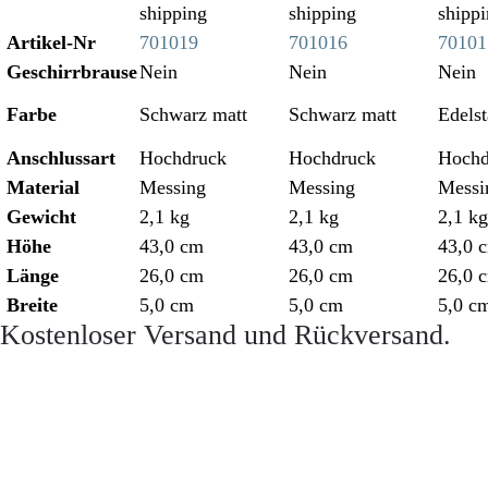
shipping
shipping
shipp
Artikel-Nr
701019
701016
70101
Geschirrbrause
Nein
Nein
Nein
Farbe
Schwarz matt
Schwarz matt
Edelst
Anschlussart
Hochdruck
Hochdruck
Hochd
Material
Messing
Messing
Messi
Gewicht
2,1 kg
2,1 kg
2,1 kg
Höhe
43,0 cm
43,0 cm
43,0 
Länge
26,0 cm
26,0 cm
26,0 
Breite
5,0 cm
5,0 cm
5,0 c
Kostenloser Versand und Rückversand.