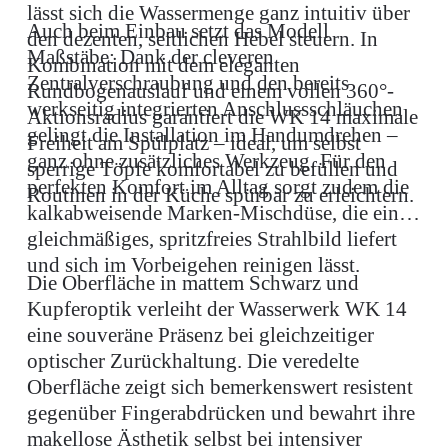
lässt sich die Wassermenge ganz intuitiv über
Auch beim Einbau setzt das Modell
den dezenten, seitlichen Hebel steuern. In
Maßstäbe: Dank der cleveren
Kombination mit dem eleganten
Zentralverschraubung und den bereits
Rundbogenauslauf und einem vollen 360°-
werkseitig integrierten Anschlussschläuchen
Aktionsradius garantiert die WK 14 maximale
gelingt die Installation im Handumdrehen –
Freiheit am Spülplatz – ideal, um selbst
ganz ohne zusätzliches Werkzeug. Für den
sperrige Töpfe komfortabel zu befüllen und
perfekten Komfort im Alltag sorgt zudem die
Routinen in der Küche spürbar zu erleichtern.
kalkabweisende Marken-Mischdüse, die ein
gleichmäßiges, spritzfreies Strahlbild liefert
und sich im Vorbeigehen reinigen lässt.
Die Oberfläche in mattem Schwarz und
Kupferoptik verleiht der Wasserwerk WK 14
eine souveräne Präsenz bei gleichzeitiger
optischer Zurückhaltung. Die veredelte
Oberfläche zeigt sich bemerkenswert resistent
gegenüber Fingerabdrücken und bewahrt ihre
makellose Ästhetik selbst bei intensiver