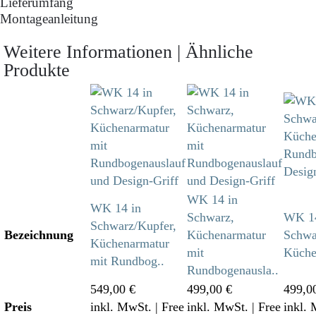
Lieferumfang
Montageanleitung
Weitere Informationen | Ähnliche
Produkte
WK 14 in
WK 14 in
Schwarz,
WK 14
Schwarz/Kupfer,
Bezeichnung
Küchenarmatur
Schwar
Küchenarmatur
mit
Küche
mit Rundbog..
Rundbogenausla..
549,00 €
499,00 €
499,0
Preis
inkl. MwSt.
| Free
inkl. MwSt.
| Free
inkl.