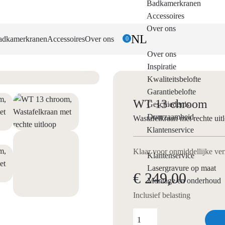
Badkamerkranen
Accessoires
Over ons
NL
adkamerkranen
Accessoires
Over ons
0
Over ons
Inspiratie
Kwaliteitsbelofte
Garantiebelofte
WT 13 chroom
Geschiedenis
Duurzaamheid
Wastafelkraan met rechte uit
Klantenservice
Klaar voor onmiddellijke ve
Klantenservice
Lasergravure op maat
€ 249,00
Montage en onderhoud
Inclusief belasting