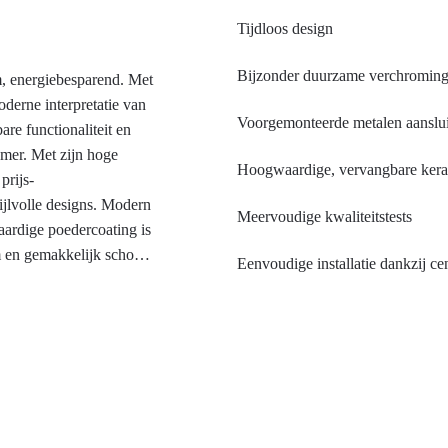
Tijdloos design
Bijzonder duurzame verchromin
, energiebesparend. Met
derne interpretatie van
Voorgemonteerde metalen aanslu
re functionaliteit en
mer. Met zijn hoge
Hoogwaardige, vervangbare kera
prijs-
ijlvolle designs. Modern
Meervoudige kwaliteitstests
aardige poedercoating is
m en gemakkelijk schoon
Eenvoudige installatie dankzij ce
 twee keer zo lang als
besparende ontwerp
6 liter per minuut. Dit
n energiekosten van een
imaat en je