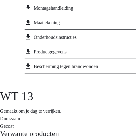
file_download
Montagehandleiding
file_download
Maattekening
file_download
Onderhoudsinstructies
file_download
Productgegevens
file_download
Bescherming tegen brandwonden
WT 13
Gemaakt om je dag te verrijken.
Duurzaam
Gecoat
Verwante producten