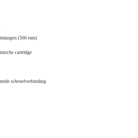
g
itslangen (500 mm)
mische cartridge
ntrale schroefverbinding