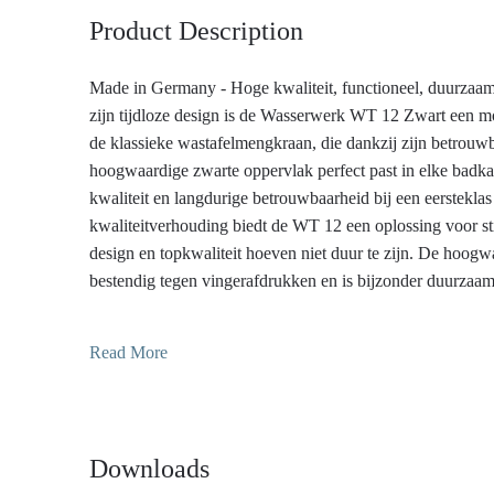
Product Description
Made in Germany - Hoge kwaliteit, functioneel, duurzaam
zijn tijdloze design is de Wasserwerk WT 12 Zwart een mo
de klassieke wastafelmengkraan, die dankzij zijn betrouwba
hoogwaardige zwarte oppervlak perfect past in elke badka
kwaliteit en langdurige betrouwbaarheid bij een eersteklas 
kwaliteitverhouding biedt de WT 12 een oplossing voor st
design en topkwaliteit hoeven niet duur te zijn. De hoogw
bestendig tegen vingerafdrukken en is bijzonder duurzaa
te maken. Het weerstaat de zoutwatercorrosietest meer dan
veel conventionele bouwmarktkranen. Dankzij het water
Read More
wordt het waterverbruik teruggebracht tot slechts ongeveer 
betekent dat je meer dan de helft bespaart van de water- e
conventionele wastafelmengkraan. Dat is goed voor het kl
portemonnee!
Downloads